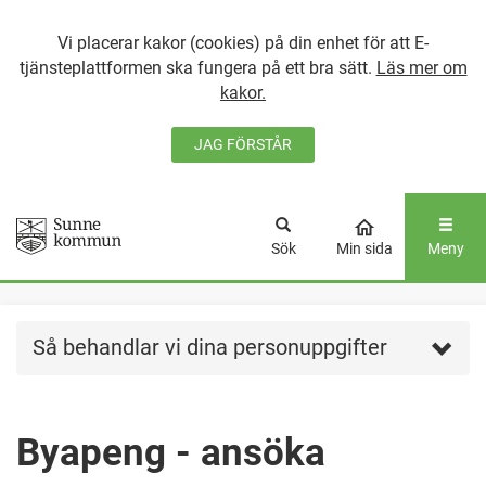
Vi placerar kakor (cookies) på din enhet för att E-
tjänsteplattformen ska fungera på ett bra sätt.
Läs mer om
kakor.
JAG FÖRSTÅR
GÅ DIREKT TILL
HUVUDINNEHÅLLET
Sök
Min sida
Meny
Så behandlar vi dina personuppgifter
Byapeng - ansöka