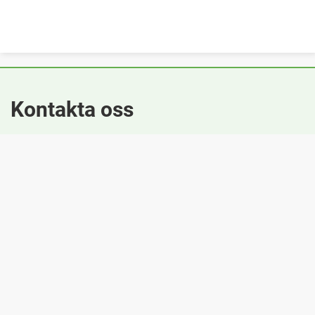
Kontakta oss
E-post: kommun@sunne.se
Telefon: +46(0)565-160 00
Besök oss
Kvarngatan 4
686 30 Sunne