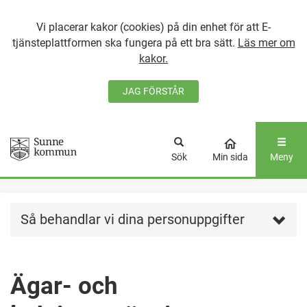
Vi placerar kakor (cookies) på din enhet för att E-
tjänsteplattformen ska fungera på ett bra sätt.
Läs mer om
kakor.
JAG FÖRSTÅR
GÅ DIREKT TILL
HUVUDINNEHÅLLET
Sök
Min sida
Meny
Så behandlar vi dina personuppgifter
Ägar- och