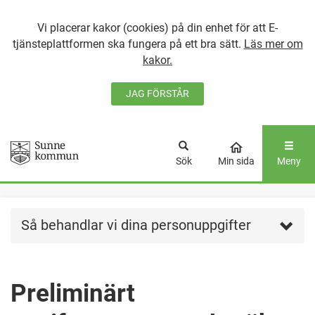
Vi placerar kakor (cookies) på din enhet för att E-
tjänsteplattformen ska fungera på ett bra sätt.
Läs mer om
kakor.
JAG FÖRSTÅR
GÅ DIREKT TILL
HUVUDINNEHÅLLET
Sök
Min sida
Meny
Så behandlar vi dina personuppgifter
Preliminärt