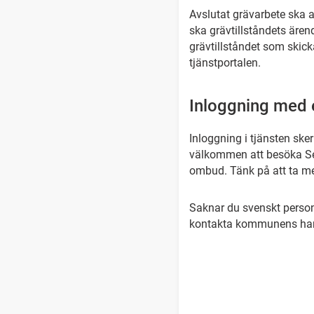
Avslutat grävarbete ska 
ska grävtillståndets äre
grävtillståndet som skic
tjänstportalen.
Inloggning med e
Inloggning i tjänsten ske
välkommen att besöka Ser
ombud. Tänk på att ta med 
Saknar du svenskt person
kontakta kommunens ha