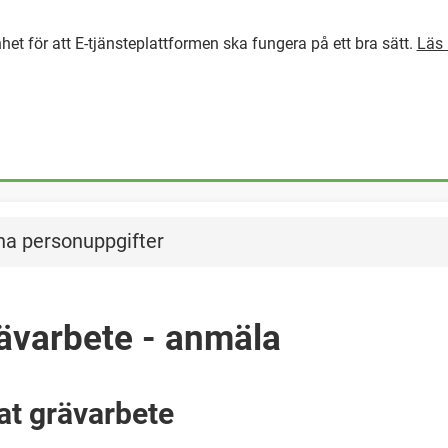
het för att E-tjänsteplattformen ska fungera på ett bra sätt.
Läs 
GÅ DIREKT TILL HUVUDINNEH
na personuppgifter
rävarbete - anmäla
at grävarbete