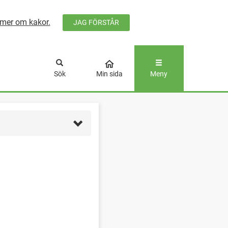
mer om kakor.
JAG FÖRSTÅR
ÅLLET
Sök
Min sida
Meny