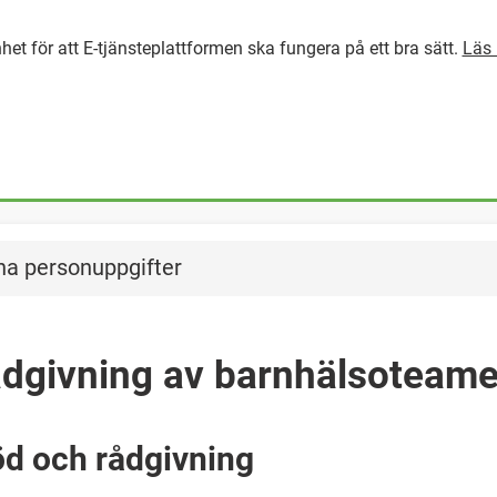
het för att E-tjänsteplattformen ska fungera på ett bra sätt.
Läs 
GÅ DIREKT TILL HUVUDINNEH
na personuppgifter
ådgivning av barnhälsoteame
d och rådgivning