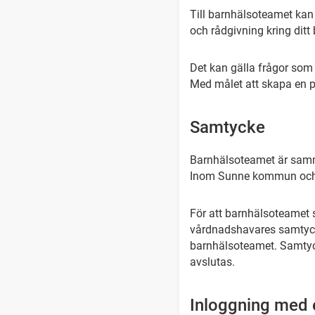
Till barnhälsoteamet ka
och rådgivning kring ditt
Det kan gälla frågor som
Med målet att skapa en po
Samtycke
Barnhälsoteamet är sam
Inom Sunne kommun och R
För att barnhälsoteamet 
vårdnadshavares samtycke
barnhälsoteamet. S
amtyc
avslutas.
Inloggning med e