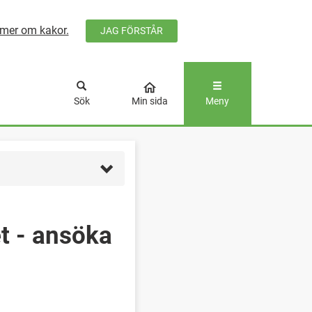
mer om kakor.
JAG FÖRSTÅR
ÅLLET
Sök
Min sida
Meny
t - ansöka