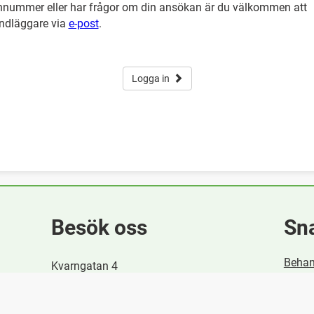
nnummer eller har frågor om din ansökan är du välkommen att
ndläggare via
e-post
.
Logga in
Besök oss
Sn
Behan
Kvarngatan 4
686 30 Sunne
Felanm
Starts