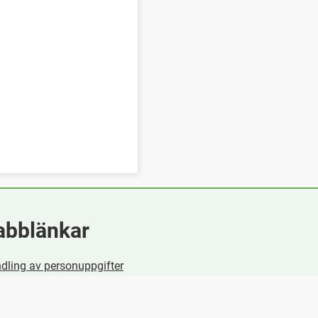
abblänkar
dling av personuppgifter
äla digital tjänst
ida e-tjänster