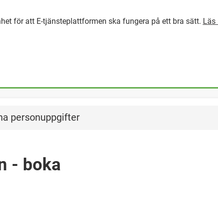
het för att E-tjänsteplattformen ska fungera på ett bra sätt.
Läs 
GÅ DIREKT TILL HUVUDINNEH
na personuppgifter
n - boka