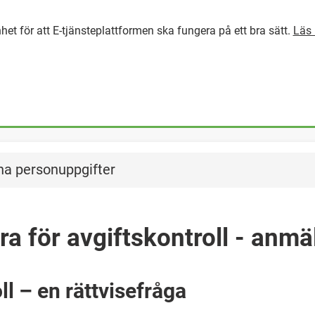
het för att E-tjänsteplattformen ska fungera på ett bra sätt.
Läs 
GÅ DIREKT TILL HUVUDINNEH
na personuppgifter
ra för avgiftskontroll - anmä
ll – en rättvisefråga