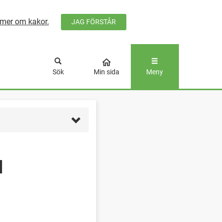
mer om kakor.
JAG FÖRSTÅR
ÅLLET
Sök
Min sida
Meny
l