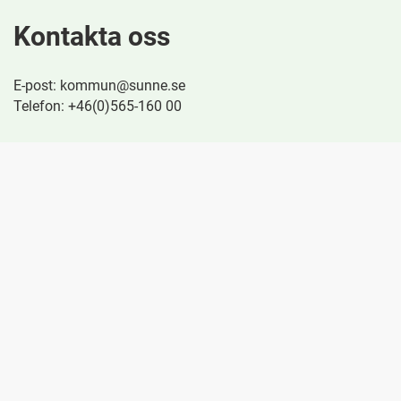
Kontakta oss
E-post: kommun@sunne.se
Telefon: +46(0)565-160 00
Besök oss
Kvarngatan 4
686 30 Sunne
Snabblänkar
Behandling av personuppgifter
Felanmäla digital tjänst
Startsida e-tjänster