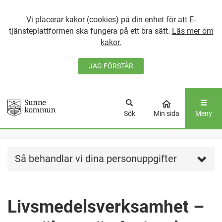
Vi placerar kakor (cookies) på din enhet för att E-
tjänsteplattformen ska fungera på ett bra sätt.
Läs mer om
kakor.
JAG FÖRSTÅR
GÅ DIREKT TILL
HUVUDINNEHÅLLET
Sök
Min sida
Meny
Så behandlar vi dina personuppgifter
Livsmedelsverksamhet –