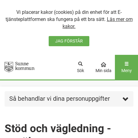
Vi placerar kakor (cookies) på din enhet för att E-
tjänsteplattformen ska fungera på ett bra sätt.
Läs mer om
kakor.
JAG FÖRSTÅR
GÅ DIREKT TILL
HUVUDINNEHÅLLET
Sök
Min sida
Meny
Så behandlar vi dina personuppgifter
Stöd och vägledning -