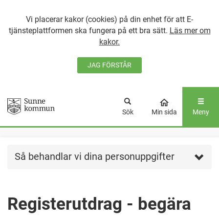
Vi placerar kakor (cookies) på din enhet för att E-
tjänsteplattformen ska fungera på ett bra sätt.
Läs mer om
kakor.
JAG FÖRSTÅR
GÅ DIREKT TILL
HUVUDINNEHÅLLET
Sök
Min sida
Meny
Så behandlar vi dina personuppgifter
Registerutdrag - begära