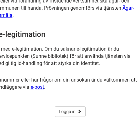
ler vid förändring av fristående verksamhet ska ägar- och
ommunen till handa. Prövningen genomförs via tjänsten
Ägar-
anmäla
.
-legitimation
r med e-legitimation. Om du saknar e-legitimation är du
vicepunkten (Sunne bibliotek) för att använda tjänsten via
giltig id-handling för att styrka din identitet.
nnummer eller har frågor om din ansökan är du välkommen att
ndläggare via
e-post
.
Logga in