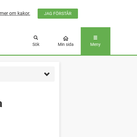
mer om kakor.
JAG FÖRSTÅR
ÅLLET
Sök
Min sida
Meny
a