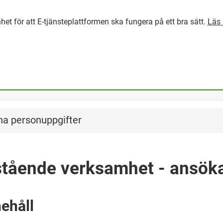
het för att E-tjänsteplattformen ska fungera på ett bra sätt.
Läs 
GÅ DIREKT TILL HUVUDINNEH
na personuppgifter
istående verksamhet - ansök
ehåll