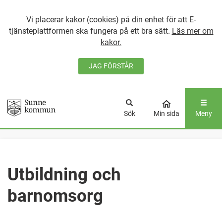
Vi placerar kakor (cookies) på din enhet för att E-
tjänsteplattformen ska fungera på ett bra sätt.
Läs mer om
kakor.
JAG FÖRSTÅR
GÅ DIREKT TILL
HUVUDINNEHÅLLET
Sök
Min sida
Meny
Utbildning och
barnomsorg